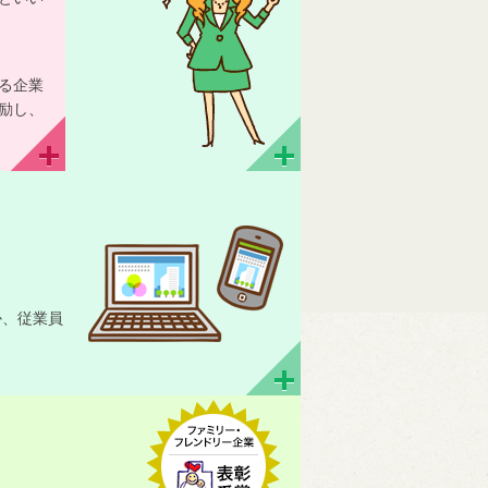
る企業
励し、
か、従業員