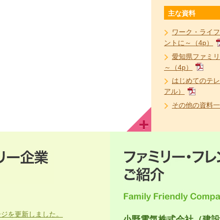
主な資料
ワーク・ライフ
ントに～（4p）
愛知県ファミリ
～（4p）
はじめてのテレ
アル）
その他の資料一
ージを更新しました。
小野電気株式会社（建設