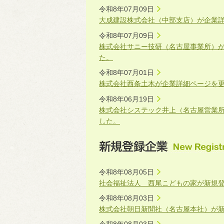
令和8年07月09日
大成建設株式会社（中部支店）が企業
令和8年07月09日
株式会社サニー技研（名古屋事業所）
た。
令和8年07月01日
株式会社西条土木が企業詳細ページを
令和8年06月19日
株式会社システック井上（名古屋営業
した。
令和8年08月05日
社会福祉法人 西尾こどもの家が新規
令和8年08月03日
株式会社朝日新聞社（名古屋本社）が