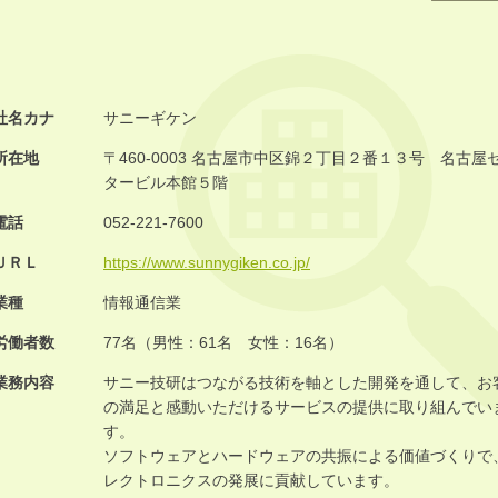
社名カナ
サニーギケン
所在地
〒460-0003 名古屋市中区錦２丁目２番１３号 名古屋
タービル本館５階
電話
052-221-7600
ＵＲＬ
https://www.sunnygiken.co.jp/
業種
情報通信業
労働者数
77名（男性：61名 女性：16名）
業務内容
サニー技研はつながる技術を軸とした開発を通して、お
の満足と感動いただけるサービスの提供に取り組んでい
す。
ソフトウェアとハードウェアの共振による価値づくりで
レクトロニクスの発展に貢献しています。