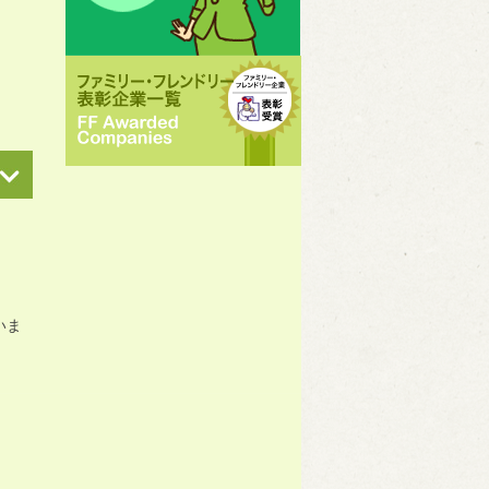
いま
。
。