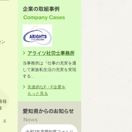
セン
アライツ社労士事務所
当事務所は『仕事の充実を通
して家族私生活の充実を実現
する...
先進的なF・F企業を
もっと見る
客様
ま
、エ
令和7年度愛知県ファミリ