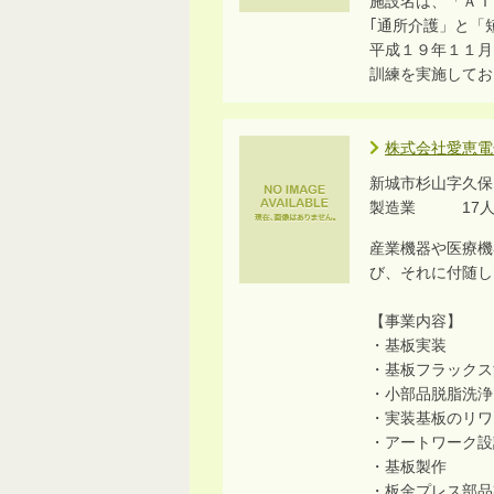
施設名は、「ＡＩ
｢通所介護」と「
平成１９年１１月
訓練を実施してお
株式会社愛恵電
新城市杉山字久保
製造業 17
産業機器や医療機
び、それに付随し
【事業内容】
・基板実装
・基板フラックス
・小部品脱脂洗浄
・実装基板のリワ
・アートワーク設
・基板製作
・板金プレス部品