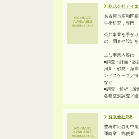
株式会社アイエ
名古屋市昭和区福
学術研究，専門
公共事業を手がけ
の、調査や設計を
主な事業内容は
■調査・計画・設
河川・砂防・海岸
ンドスケープ／擁
など
■調査・解析・診
各種空洞調査／道
有限会社ISB
豊橋市細谷町中尾
運輸業，郵便業