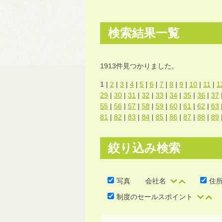
検索結果一覧
1913件見つかりました。
1 |
2
|
3
|
4
|
5
|
6
|
7
|
8
|
9
|
10
|
11
|
1
29
|
30
|
31
|
32
|
33
|
34
|
35
|
36
|
37
55
|
56
|
57
|
58
|
59
|
60
|
61
|
62
|
63
81
|
82
|
83
|
84
|
85
|
86
|
87
|
88
|
89
絞り込み検索
写真
会社名
住
制度のセールスポイント