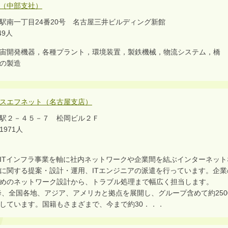
（中部支社）
駅南一丁目24番20号 名古屋三井ビルディング新館
9人
宙開発機器，各種プラント，環境装置，製鉄機械，物流システム，橋
の製造
スエフネット（名古屋支店）
駅２－４５－７ 松岡ビル２Ｆ
971人
ITインフラ事業を軸に社内ネットワークや企業間を結ぶインターネット
に関する提案・設計・運用、ITエンジニアの派遣を行っています。企業
めのネットワーク設計から、トラブル処理まで幅広く担当します。
以降、全国各地、アジア、アメリカと拠点を展開し、グループ含めて約250
しています。国籍もさまざまで、今まで約30．．．