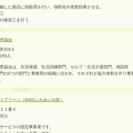
施した製品に熱処理を行い、強靭化や表面効果させる。
工
の後加工を行う。
恵協会
沢4-1
93人
恵協会は、生活保護、生活訓練部門、セルプ・生活介護部門、相談部
門の5つの部門と事務局の組織に分かれ、それぞれが協力体制を作り事
。
イグリーン（AIKEIふれあいの里）
２１番４
0人
サービスの指定事業者です。