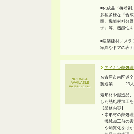
■化成品／接着剤
多種多様な『合成
躍。機能材料分野
子』等、機能性を
■建装建材／メラ
家具やドアの表面
アイキン熱処理
名古屋市南区道全
製造業 23
素形材や鍛造品、
した熱処理加工を
【業務内容】
・素形材の熱処理
機械加工前の素
や均質化をはか