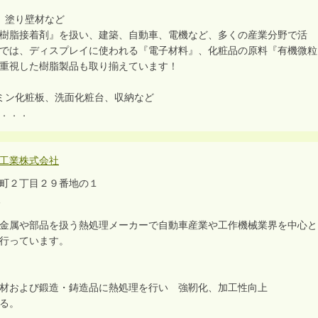
、塗り壁材など
樹脂接着剤』を扱い、建築、自動車、電機など、多くの産業分野で活
では、ディスプレイに使われる『電子材料』、化粧品の原料『有機微粒
重視した樹脂製品も取り揃えています！
ミン化粧板、洗面化粧台、収納など
．．．
工業株式会社
町２丁目２９番地の１
人
金属や部品を扱う熱処理メーカーで自動車産業や工作機械業界を中心と
行っています。
材および鍛造・鋳造品に熱処理を行い 強靭化、加工性向上
る。