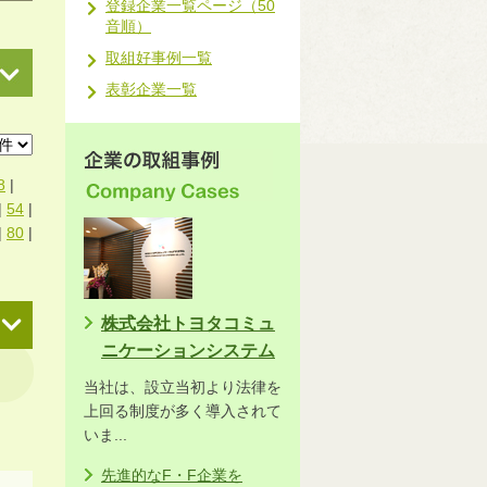
登録企業一覧ページ（50
音順）
取組好事例一覧
表彰企業一覧
8
|
|
54
|
|
80
|
株式会社トヨタコミュ
ニケーションシステム
当社は、設立当初より法律を
上回る制度が多く導入されて
いま...
先進的なF・F企業を