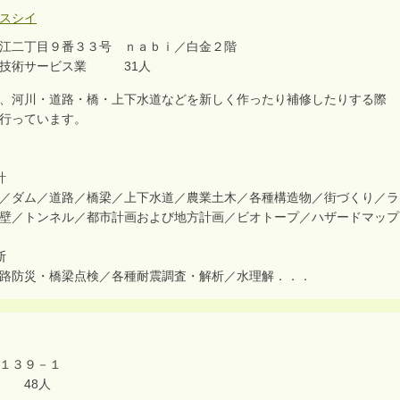
スシイ
江二丁目９番３３号 ｎａｂｉ／白金２階
・技術サービス業 31人
、河川・道路・橋・上下水道などを新しく作ったり補修したりする際
行っています。
計
／ダム／道路／橋梁／上下水道／農業土木／各種構造物／街づくり／ラ
壁／トンネル／都市計画および地方計画／ビオトープ／ハザードマップ
断
路防災・橋梁点検／各種耐震調査・解析／水理解．．．
１３９－１
 48人