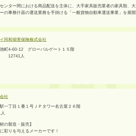
センター間における商品配送を主体に、大手家具販売業者の家具類、大
ーの事務什器の運送業務を手掛ける「一般貨物自動車運送事業」を展開
イ同和損害保険株式会社
町4-60-12 グローバルゲート１５階
12741人
会社
駅一丁目１番１号ＪＰタワー名古屋２６階
1人
材の製造・販売】
に彩りを与えるメーカーです！