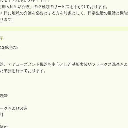
ＫＥＩふれあいの里」です。
短期入所生活介護」の２種類のサービスを手がけております。
１日に地域の介護を必要とする方を対象として、日常生活の世話と機能
ります。
子
13番地の3
人
器、アミューズメント機器を中心とした基板実装やフラックス洗浄およ
た業務を行っております。
洗浄
ークおよび改造
計
製作