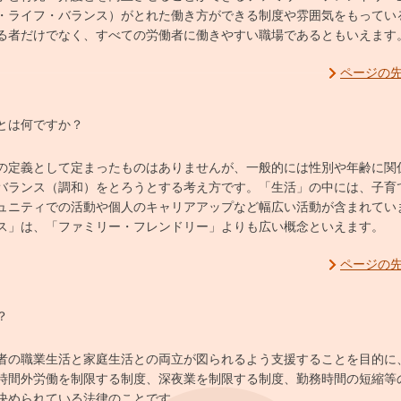
・ライフ・バランス）がとれた働き方ができる制度や雰囲気をもってい
る者だけでなく、すべての労働者に働きやすい職場であるともいえます
ページの
とは何ですか？
の定義として定まったものはありませんが、一般的には性別や年齢に関
バランス（調和）をとろうとする考え方です。「生活」の中には、子育
ュニティでの活動や個人のキャリアアップなど幅広い活動が含まれてい
ス」は、「ファミリー・フレンドリー」よりも広い概念といえます。
ページの
？
者の職業生活と家庭生活との両立が図られるよう支援することを目的に
時間外労働を制限する制度、深夜業を制限する制度、勤務時間の短縮等
決められている法律のことです。