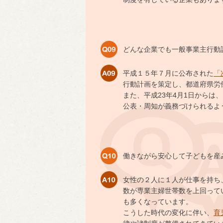
どんな企業でも一般事業主行動
平成１５年７月に公布された
「
行動計画を策定し、都道府県労
また、平成23年4月1日からは
公表・周知が義務づけられるよ
働きながら安心して子どもを産
女性の２人に１人が仕事を持ち
数が専業主婦世帯数を上回って
も多くなっています。
こうした時代の変化に伴い、
育