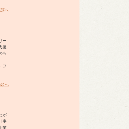
先頭へ
リー
支援
のも
・フ
先頭へ
とが
仕事
企業