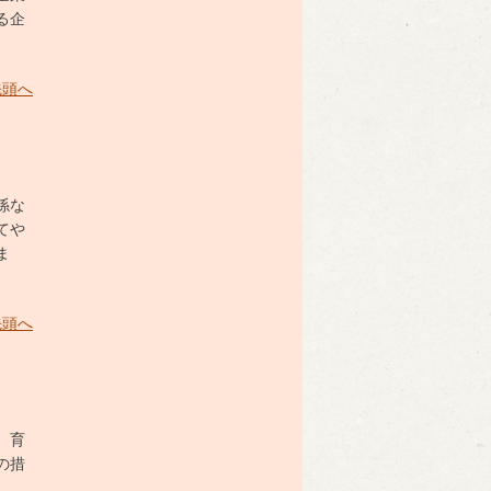
る企
。
先頭へ
係な
てや
ま
先頭へ
、育
の措