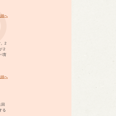
先頭へ
。2
が２
パ育
先頭へ
上回
する