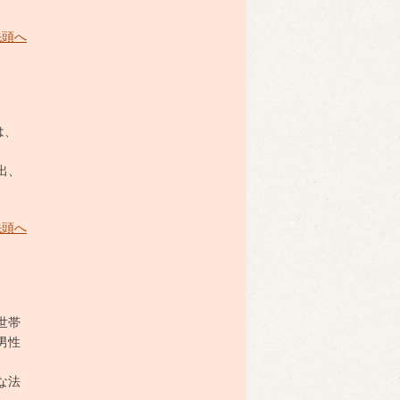
先頭へ
は、
出、
先頭へ
世帯
男性
な法