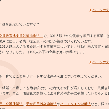
ページの
計画を策定していますか？
次世代育成支援対策推進法」
で、301人以上の労働者を雇用する事業主
働局に届出、公表、従業員への周知が義務づけられています。
、101人以上の労働者を雇用する事業主についても、行動計画の策定・届
うになりました。（100人以下の企業は努力義務です。）
ページの
み、育てることをサポートする法律や制度について教えてください。
、結婚・出産しても働き続けたいと考える女性が増加しており、共働き
います。また、価値観の多様化により育児や家事に参加したいと考える
児・介護休業法
、
男女雇用機会均等法
や
パートタイム労働法
など、様々