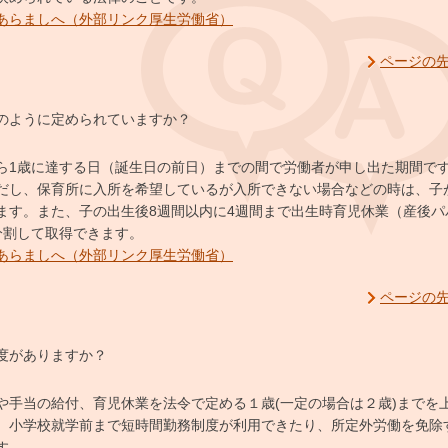
あらましへ（外部リンク厚生労働省）
ページの
のように定められていますか？
ら1歳に達する日（誕生日の前日）までの間で労働者が申し出た期間です
だし、保育所に入所を希望しているが入所できない場合などの時は、子
ます。また、子の出生後8週間以内に4週間まで出生時育児休業（産後パ
分割して取得できます。
あらましへ（外部リンク厚生労働省）
ページの
度がありますか？
や手当の給付、育児休業を法令で定める１歳(一定の場合は２歳)までを
、小学校就学前まで短時間勤務制度が利用できたり、所定外労働を免除
す。