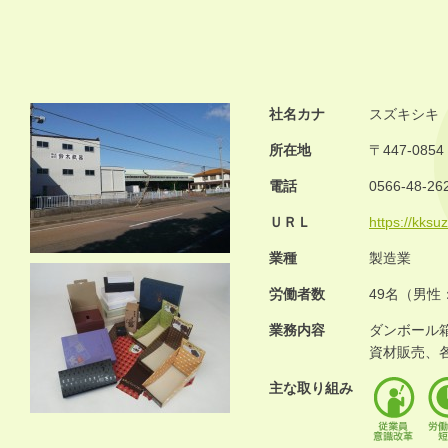
社名カナ
スズキシキ
所在地
〒447-08
電話
0566-48-26
ＵＲＬ
https://kksuz
業種
製造業
労働者数
49名（男性
業務内容
ダンボール
資材販売、
主な取り組み