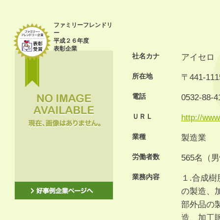
ファミリーフレンドリ
ー
平成２６年度
表彰企業
社名カナ
アイセロ
所在地
〒441-
電話
0532-88-4
ＵＲＬ
http://www.
業種
製造業
労働者数
565名（
業務内容
１.合成樹
の製造、
部外品の
造、加工