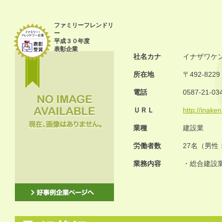
ファミリーフレンドリ
ー
平成３０年度
表彰企業
社名カナ
イナザワケ
所在地
〒492-82
電話
0587-21-03
ＵＲＬ
http://inake
業種
建設業
労働者数
27名（男性
業務内容
・総合建設