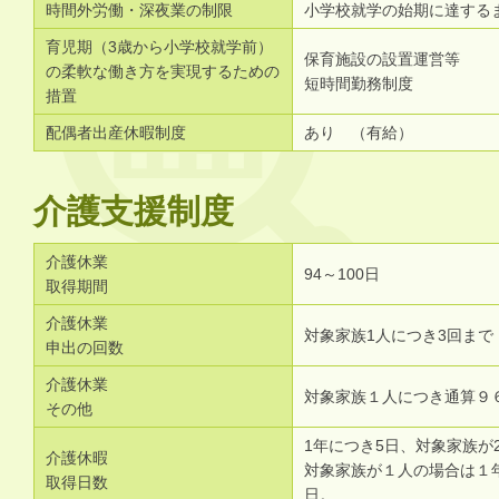
時間外労働・深夜業の制限
小学校就学の始期に達する
育児期（3歳から小学校就学前）
保育施設の設置運営等
の柔軟な働き方を実現するための
短時間勤務制度
措置
配偶者出産休暇制度
あり （有給）
介護支援制度
介護休業
94～100日
取得期間
介護休業
対象家族1人につき3回まで
申出の回数
介護休業
対象家族１人につき通算９
その他
1年につき5日、対象家族が
介護休暇
対象家族が１人の場合は１
取得日数
日。