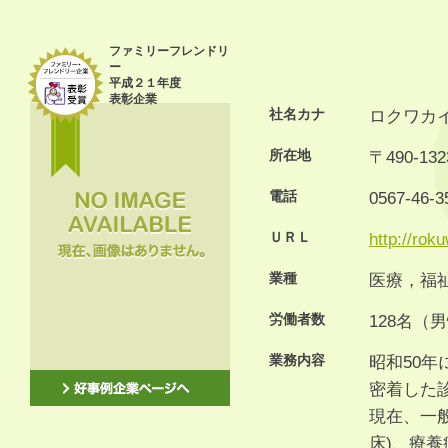
ファミリーフレンドリ
ー
平成２１年度
表彰企業
社名カナ
ロクワカ
所在地
〒490-
電話
0567-46-3
ＵＲＬ
http://roku
業種
医療，福
労働者数
128名（
業務内容
昭和50
密着した
現在、一般
床)、療養