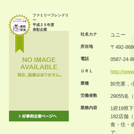
ファミリーフレンドリ
ー
平成２５年度
表彰企業
社名カナ
ユニー
所在地
〒492-
電話
0587-24-8
ＵＲＬ
http://www
業種
卸売業，
労働者数
29055名
業務内容
1府19県
182店舗
食・住・
ア。