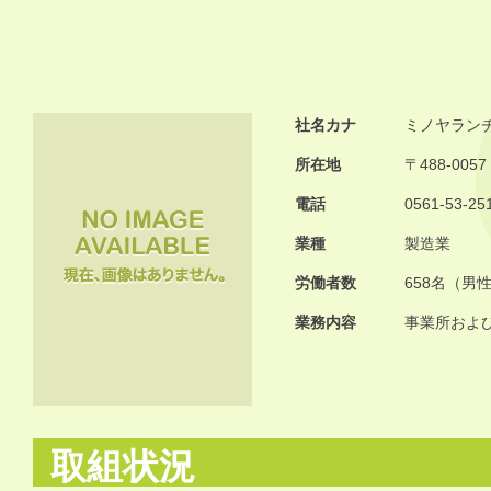
社名カナ
ミノヤラン
所在地
〒488-0
電話
0561-53-25
業種
製造業
労働者数
658名（男
業務内容
事業所およ
取組状況