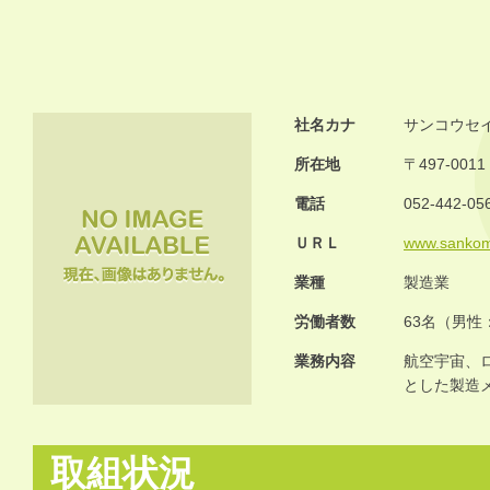
社名カナ
サンコウセ
所在地
〒497-00
電話
052-442-05
ＵＲＬ
www.sankomf
業種
製造業
労働者数
63名（男性
業務内容
航空宇宙、
とした製造
取組状況