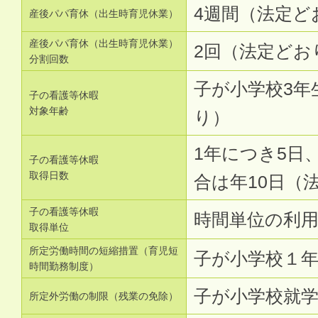
4週間（法定ど
産後パパ育休（出生時育児休業）
産後パパ育休（出生時育児休業）
2回（法定どお
分割回数
子が小学校3年
子の看護等休暇
対象年齢
り）
1年につき5日
子の看護等休暇
取得日数
合は年10日（
子の看護等休暇
時間単位の利
取得単位
所定労働時間の短縮措置（育児短
子が小学校１
時間勤務制度）
子が小学校就
所定外労働の制限（残業の免除）