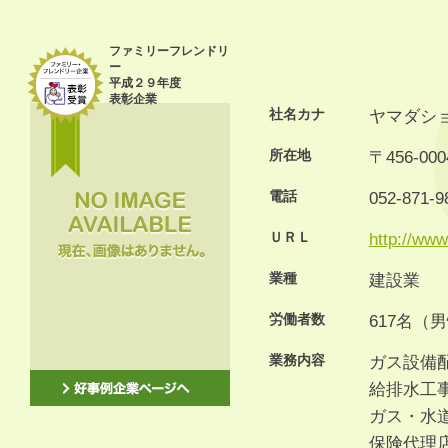
ファミリーフレンドリ
ー
平成２９年度
表彰企業
社名カナ
ヤマダシ
所在地
〒456-0
電話
052-871-9
ＵＲＬ
http://www
業種
建設業
労働者数
617名（
業務内容
ガス設備
給排水工
ガス・水
保険代理