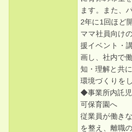
ます。また、
2年に1回ほど
ママ社員向け
援イベント・講
画し、社内で
知・理解と共
環境づくりを
◆事業所内託児
可保育園へ
従業員が働き
を整え、離職