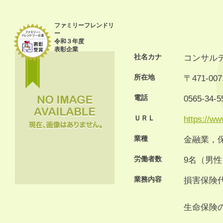
ファミリーフレンドリ
ー
令和３年度
表彰企業
社名カナ
コンサル
所在地
〒471-
電話
0565-34-5
ＵＲＬ
https://ww
業種
金融業，
労働者数
9名（男性
業務内容
損害保険
生命保険