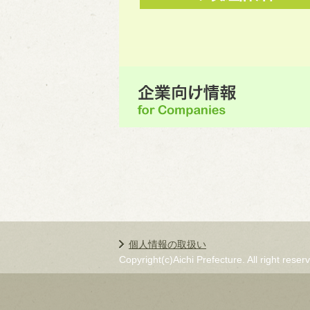
個人情報の取扱い
Copyright(c)Aichi Prefecture. All right reser