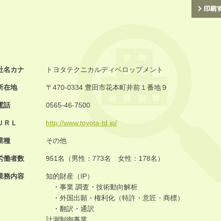
社名カナ
トヨタテクニカルディベロップメント
所在地
〒470-0334 豊田市花本町井前１番地９
電話
0565-46-7500
ＵＲＬ
http://www.toyota-td.jp/
業種
その他
労働者数
951名（男性：773名 女性：178名）
業務内容
知的財産（IP）
・事業 調査・技術動向解析
・外国出願・権利化（特許・意匠・商標）
・翻訳・通訳
計測制御事業