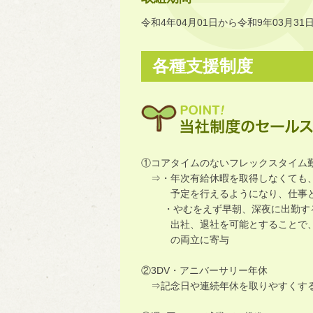
令和4年04月01日から令和9年03月31
各種支援制度
①コアタイムのないフレックスタイム
⇒・年次有給休暇を取得しなくても、
予定を行えるようになり、仕事と
・やむをえず早朝、深夜に出勤する
出社、退社を可能とすることで、総
の両立に寄与
②3DV・アニバーサリー年休
⇒記念日や連続年休を取りやすくする