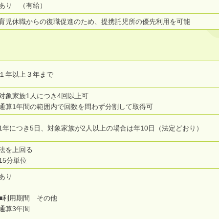
あり （有給）
育児休職からの復職促進のため、提携託児所の優先利用を可能
１年以上３年まで
対象家族1人につき4回以上可
通算1年間の範囲内で回数を問わず分割して取得可
1年につき5日、対象家族が2人以上の場合は年10日（法定どおり）
法を上回る
15分単位
あり
■利用期間 その他
通算3年間