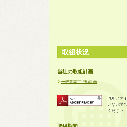
取組状況
当社の取組計画
一般事業主行動計画
PDFファ
いない場合に
ください
取組期間