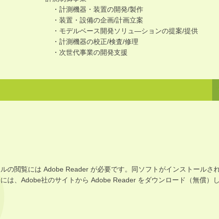
・計測機器・装置の開発/製作
・装置・設備の企画/計画立案
・モデルベース開発ソリュ―ションの提案/提供
・計測機器の校正/検査/修理
・次世代事業の開発支援
イルの閲覧には Adobe Reader が必要です。同ソフトがインストールさ
は、Adobe社のサイトから Adobe Reader をダウンロード（無償）
。