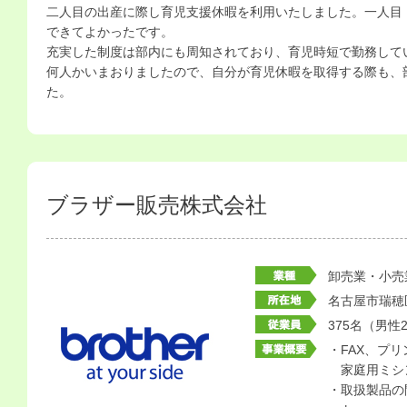
二人目の出産に際し育児支援休暇を利用いたしました。一人目
できてよかったです。
充実した制度は部内にも周知されており、育児時短で勤務して
何人かいまおりましたので、自分が育児休暇を取得する際も、
た。
ブラザー販売株式会社
卸売業・小売
名古屋市瑞穂
375名（男性
・FAX、プ
家庭用ミシ
・取扱製品の