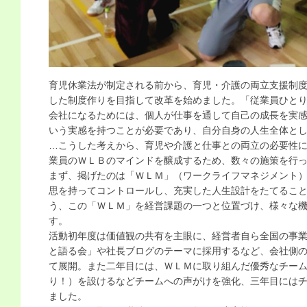
育児休業法が制定される前から、育児・介護の両立支援制
した制度作りを目指して改革を始めました。「従業員ひと
会社になるためには、個人が仕事を通して自己の成長を実
いう実感を持つことが必要であり、自分自身の人生全体と
…こうした考えから、育児や介護と仕事との両立の必要性
業員のＷＬＢのマインドを醸成するため、数々の施策を行
まず、掲げたのは「ＷＬＭ」（ワークライフマネジメント
思を持ってコントロールし、充実した人生設計をたてるこ
う、この「ＷＬＭ」を経営課題の一つと位置づけ、様々な
す。
活動初年度は価値観の共有を主眼に、経営者自ら全国の事
と語る会」や社長ブログのテーマに採用するなど、会社側
て展開。また二年目には、ＷＬＭに取り組んだ優秀なチー
り！）を設けるなどチームへの声がけを強化、三年目には
ました。