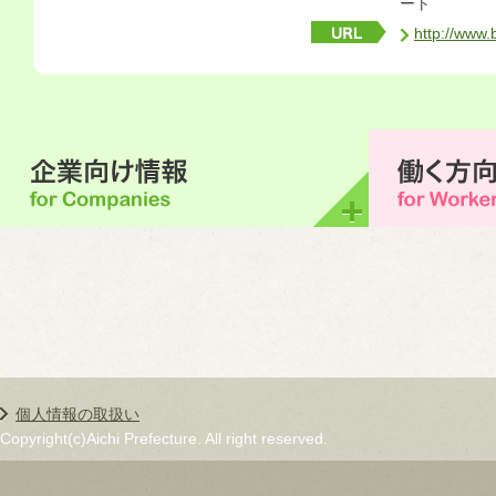
ート
http://www.
個人情報の取扱い
Copyright(c)Aichi Prefecture. All right reserved.