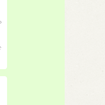
の
。
で