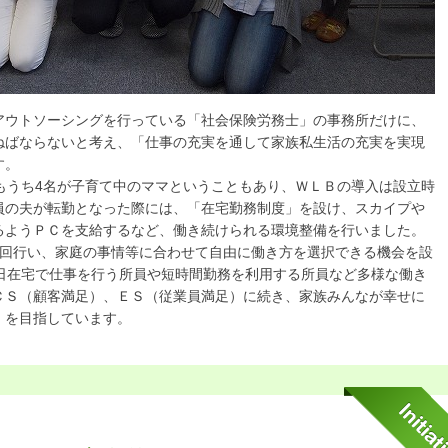
アウトソーシングを行っている「社会保険労務士」の事務所だけに、
ねばならないと考え、「仕事の充実を通して家族私生活の充実を実現
す。
もうち4名が子育て中のママということもあり、ＷＬＢの導入は設立時
員の夫が転勤となった際には、「在宅勤務制度」を設け、スカイプや
るようＰＣを支給するなど、働き続けられる環境整備を行いました。
1回行い、家庭の事情等に合わせて自由に働き方を選択できる機会を設
2日在宅で仕事を行う所員や短時間勤務を利用する所員など多様な働き
ＣＳ（顧客満足）、ＥＳ（従業員満足）に続き、家族みんなが幸せに
」を目指しています。