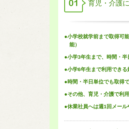
育児・介護
●小学校就学前まで取得可
能）
●小学3年生まで、時間・
●小学6年生まで利用でき
●時間・半日単位でも取得
●その他、育児・介護で利
●休業社員へは週1回メー