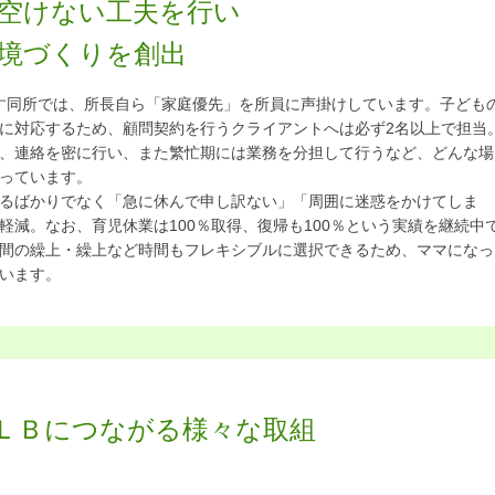
空けない工夫を行い
境づくりを創出
ion）を目指す同所では、所長自ら「家庭優先」を所員に声掛けしています。子ども
に対応するため、顧問契約を行うクライアントへは必ず2名以上で担当
、連絡を密に行い、また繁忙期には業務を分担して行うなど、どんな場
っています。
るばかりでなく「急に休んで申し訳ない」「周囲に迷惑をかけてしま
軽減。なお、育児休業は100％取得、復帰も100％という実績を継続中
間の繰上・繰上など時間もフレキシブルに選択できるため、ママになっ
います。
ＬＢにつながる様々な取組