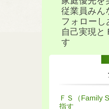
家庭優先を
従業員みん
フォローし
自己実現と
す
ＦＳ（Family 
指す