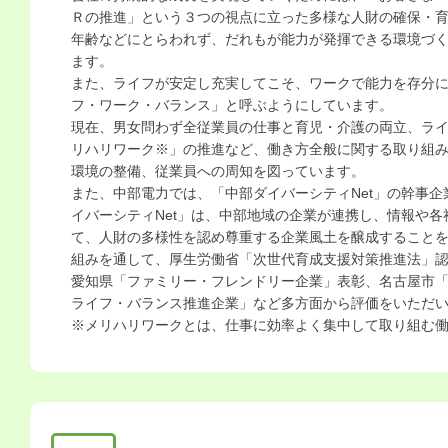
Ｒの推進」という３つの視点に立った多様な人財の確保・
年齢などにとらわれず、だれもが能力が発揮できる環境づ
ます。
また、ライフが安定し充実してこそ、ワークで能力を存分
フ・ワーク・バランス」と呼ぶようにしています。
現在、男女問わず全従業員の仕事と育児・介護の両立、ラ
リハリワーク※」の推進など、働き方全般に関する取り組
環境の整備、従業員への周知を図っています。
また、中部電力では、「中部ダイバーシティNet」の幹事
イバーシティNet」は、中部地域の企業が連携し、情報や
て、人財の多様性を認め尊重する企業風土を醸成すること
組みを通して、厚生労働省「次世代育成支援対策推進法」
愛知県「ファミリー・フレンドリー企業」表彰、名古屋市
ライフ・バランス推進企業」など多方面から評価をいただ
※メリハリワークとは、仕事に効率よく集中して取り組む