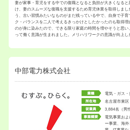
妻が家事・育児をする中での復職となると負担が大きくなると
け、妻のスムーズな復職を支援するため育児休業を取得しまし
う、古い習慣みたいなものがまだ残っている中で、自身で子育
ク・バランスを二人で考えるきっかけとしたかったのも取得理
のが身に染みたので、できる限り家庭の時間を増やそうと思い
って働く意識が生まれました。メリハリワークの意識が向上し
中部電力株式会社
電気・ガス・
名古屋市東区
3,884名（男
電気事業およ
ー事業、海外
業、IT事業な