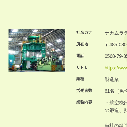
社名カナ
ナカムラ
所在地
〒485-0
電話
0568-79-3
ＵＲＬ
https://ww
業種
製造業
労働者数
61名（男
業務内容
・航空機
の鍛造、
当社の鍛