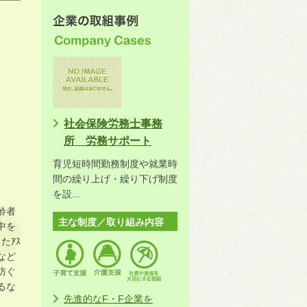
社会保険労務士事務
所 労務サポート
育児短時間勤務制度や就業時
間の繰り上げ・繰り下げ制度
を設...
齢者
主な制度／取り組み内容
中を
たｱｽ
持など
防ぐ
るな
先進的なF・F企業を