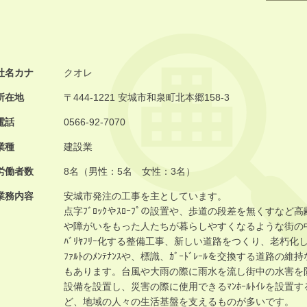
社名カナ
クオレ
所在地
〒444-1221 安城市和泉町北本郷158-3
電話
0566-92-7070
業種
建設業
労働者数
8名（男性：5名 女性：3名）
業務内容
安城市発注の工事を主としています。
点字ﾌﾞﾛｯｸやｽﾛｰﾌﾟの設置や、歩道の段差を無くすなど高
や障がいをもった人たちが暮らしやすくなるような街の
ﾊﾞﾘﾔﾌﾘｰ化する整備工事、新しい道路をつくり、老朽化し
ﾌｧﾙﾄのﾒﾝﾃﾅﾝｽや、標識、ｶﾞｰﾄﾞﾚｰﾙを交換する道路の維
もあります。台風や大雨の際に雨水を流し街中の水害を
設備を設置し、災害の際に使用できるﾏﾝﾎｰﾙﾄｲﾚを設置す
ど、地域の人々の生活基盤を支えるものが多いです。