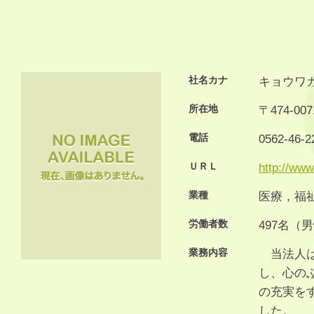
社名カナ
キョウワ
所在地
〒474-
電話
0562-46-2
ＵＲＬ
http://www
業種
医療，福
労働者数
497名（
業務内容
当法人は
し、心の
の充実をす
した。